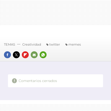
TEMAS
Creatividad
twitter
memes
FACEBOOK
TWITTER
FLIPBOARD
E-
WHATSAPP
MAIL
Comentarios cerrados