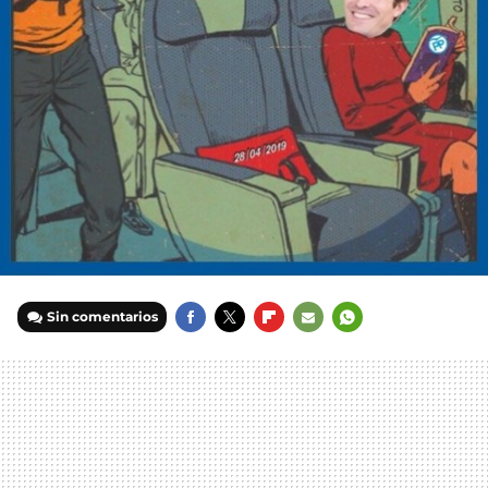
Sin comentarios
FACEBOOK
TWITTER
FLIPBOARD
E-
WHATSAPP
MAIL