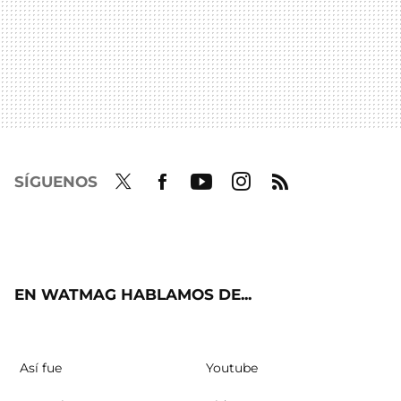
SÍGUENOS
Twit
Fac
Yout
Inst
RSS
ter
ebo
ube
agra
ok
m
EN WATMAG HABLAMOS DE...
Así fue
Youtube