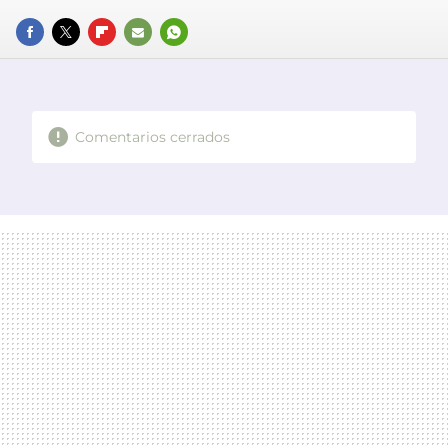
FACEBOOK
TWITTER
FLIPBOARD
E-
WHATSAPP
MAIL
Comentarios cerrados