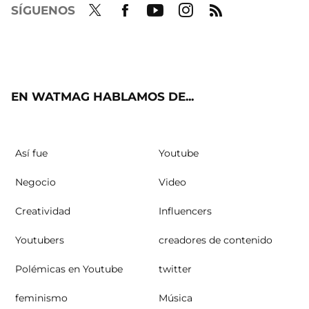
SÍGUENOS
Twit
Fac
Yout
Inst
RSS
ter
ebo
ube
agra
ok
m
EN WATMAG HABLAMOS DE...
Así fue
Youtube
Negocio
Video
Creatividad
Influencers
Youtubers
creadores de contenido
Polémicas en Youtube
twitter
feminismo
Música