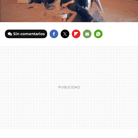
Sin comentarios
FACEBOOK
TWITTER
FLIPBOARD
E-
WHATSAPP
MAIL