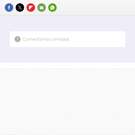
FACEBOOK
TWITTER
FLIPBOARD
E-
WHATSAPP
MAIL
Comentarios cerrados