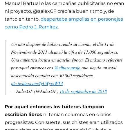
Manual Bartual o las campañas publicitarias no eran
ni proyecto, @aalexGF crecía a buen ritmo y, de
tanto en tanto,
despertaba ampollas en personajes
como Pedro J. Ramírez
.
Un año después de haber creado su cuenta, el día 11 de
Noviembre de 2011 alcanzó la cifra de 11.000 seguidores.
Una auténtica locura en aquella época. El máximo referente
por aquel entonces era
@elbaronrojo
que siendo un total
desconocido contaba con 30.000 seguidores.
pic.twitter.com/IyLWyrsWT4
— AalexGF (@AalexGF)
16 de septiembre de 2018
Por aquel entonces los tuiteros tampoco
escribían libros
ni tenían columnas en diarios
progresistas. Con suerte, sus chistes eran utilizados