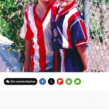
Sin comentarios
FACEBOOK
TWITTER
FLIPBOARD
E-
WHATSAPP
MAIL