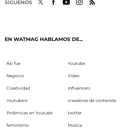
SÍGUENOS
Twit
Fac
Yout
Inst
RSS
ter
ebo
ube
agra
ok
m
EN WATMAG HABLAMOS DE...
Así fue
Youtube
Negocio
Video
Creatividad
Influencers
Youtubers
creadores de contenido
Polémicas en Youtube
twitter
feminismo
Música