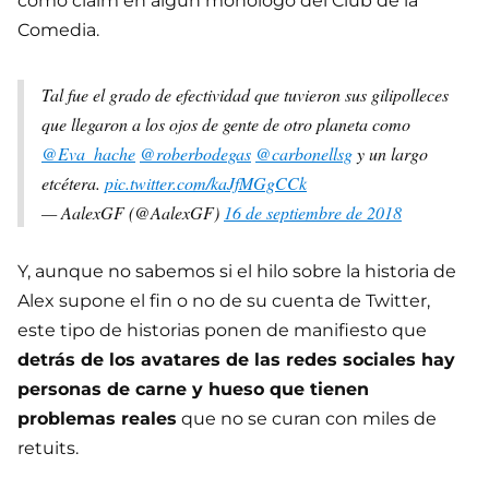
como claim en algún monólogo del Club de la
Comedia.
Tal fue el grado de efectividad que tuvieron sus gilipolleces
que llegaron a los ojos de gente de otro planeta como
@Eva_hache
@roberbodegas
@carbonellsg
y un largo
etcétera.
pic.twitter.com/kaJfMGgCCk
— AalexGF (@AalexGF)
16 de septiembre de 2018
Y, aunque no sabemos si el hilo sobre la historia de
Alex supone el fin o no de su cuenta de Twitter,
este tipo de historias ponen de manifiesto que
detrás de los avatares de las redes sociales hay
personas de carne y hueso que tienen
problemas reales
que no se curan con miles de
retuits.