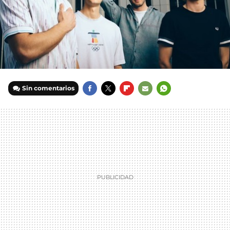
Sin comentarios
FACEBOOK
TWITTER
FLIPBOARD
E-
WHATSAPP
MAIL