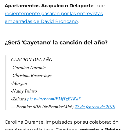
Apartamentos Acapulco o Delaporte
, que
recientemente pasaron por las entrevistas
embarradas de David Broncano
.
¿Será 'Cayetano' la canción del año?
CANCION DEL AÑO
-Carolina Durante
-Christina Rosenvinge
-Morgan
-Nathy Peluso
-Zahara
pic.twitter.com/FMfTzE1Ka5
— Premios MIN (@PremiosMIN)
27 de febrero de 2019
Carolina Durante, impulsados por su colaboración
con Amaia y el hitazo 'Cayetano',
optarán a "Mejor