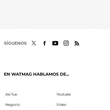
SÍGUENOS
Twit
Fac
Yout
Inst
RSS
ter
ebo
ube
agra
ok
m
EN WATMAG HABLAMOS DE...
Así fue
Youtube
Negocio
Video