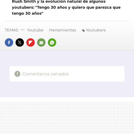
Rush Smith y la evolución natural de algunos
youtubers: "Tengo 30 años y quiero que parezca que
tengo 30 años"
TEMAS
Youtube
Herramientas
Youtubers
FACEBOOK
TWITTER
FLIPBOARD
E-
WHATSAPP
MAIL
Comentarios cerrados