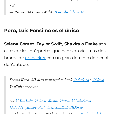
<3
— Prosox (@ProsoxW3b)
10 de abril de 2018
Pero, Luis Fonsi no es el único
Selena Gómez, Taylor Swift, Shakira o Drake
son
otros de los intérpretes que han sido víctimas de la
broma de
un hacker
con un gran dominio del script
de Youtube.
Seems Kuroi'SH also managed to hack
@shakira
's
@Vevo
YouTube account.
cc:
@YouTube
@Vevo_Media
@vevo
@LuisFonsi
@daddy_yankee
pic.twitter.com/LcDdIQ6ree
— The Hacker News (@TheHackersNews)
10 de abril de