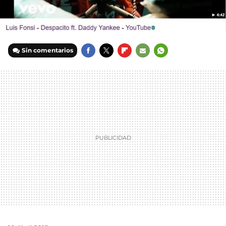
Sin comentarios
FACEBOOK
TWITTER
FLIPBOARD
E-
WHATSAPP
MAIL