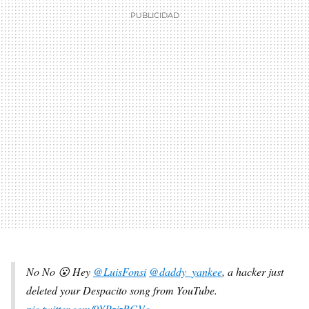
No No 😮 Hey
@LuisFonsi
@daddy_yankee
, a hacker just
deleted your Despacito song from YouTube.
pic.twitter.com/0YPzizRGVc