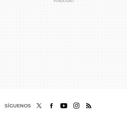
SÍGUENOS
Twit
Fac
Yout
Inst
RSS
ter
ebo
ube
agra