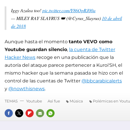
Iggy Azalea too!
pic.twitter.com/Y86OpRJ00a
— MILEY RAY SLAYRUS 👑 (@Cyrus_Slayrus)
10 de abril
de 2018
Aunque hasta el momento
tanto VEVO como
Youtube guardan silencio
,
la cuenta de Twitter
Hacker News
recoge en una publicación que la
autoría del ataque parece pertenecer a Kuroi'SH, el
mismo hacker que la semana pasada se hizo con el
control de las cuentas de Twitter
@bbcarabicalerts
y
@nowthisnews
.
TEMAS
Youtube
Así fue
Música
Polémicas en Yout
FACEBOOK
TWITTER
FLIPBOARD
E-
WHATSAPP
MAIL