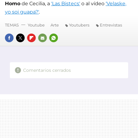
Homo
de Cecilia, a
'Las Bistecs'
o al vídeo
'Velaske,
yo soi guapa?'
.
TEMAS
Youtube
Arte
Youtubers
Entrevistas
FACEBOOK
TWITTER
FLIPBOARD
E-
WHATSAPP
MAIL
Comentarios cerrados