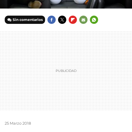
Sin comentarios
FACEBOOK
TWITTER
FLIPBOARD
E-
WHATSAPP
MAIL
25 Marzo 2018