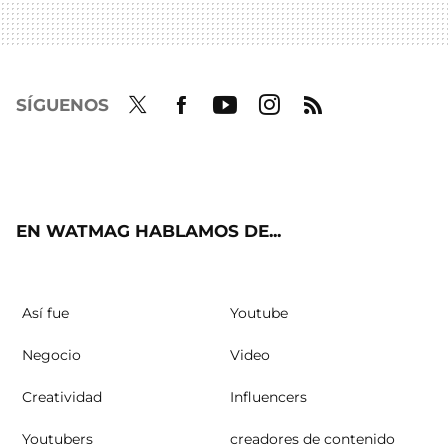
SÍGUENOS
Twit
Fac
Yout
Inst
RSS
ter
ebo
ube
agra
ok
m
EN WATMAG HABLAMOS DE...
Así fue
Youtube
Negocio
Video
Creatividad
Influencers
Youtubers
creadores de contenido