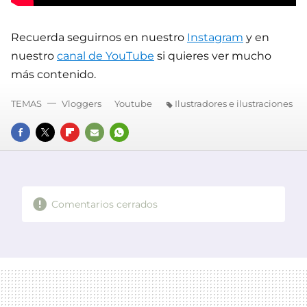
Recuerda seguirnos en nuestro
Instagram
y en
nuestro
canal de YouTube
si quieres ver mucho
más contenido.
TEMAS
Vloggers
Youtube
Ilustradores e ilustraciones
FACEBOOK
TWITTER
FLIPBOARD
E-
WHATSAPP
MAIL
Comentarios cerrados