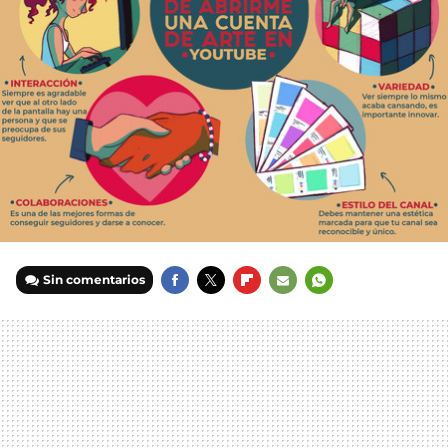
Sin comentarios
FACEBOOK
TWITTER
FLIPBOARD
E-
WHATSAPP
MAIL