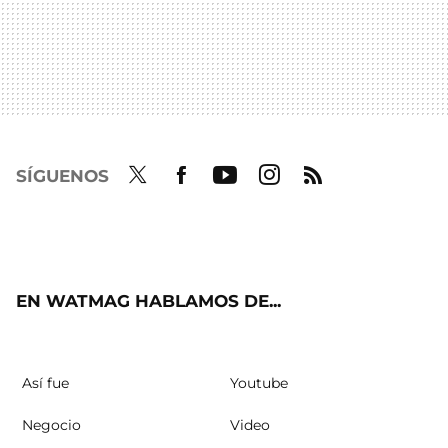
SÍGUENOS
Twit
Fac
Yout
Inst
RSS
ter
ebo
ube
agra
ok
m
EN WATMAG HABLAMOS DE...
Así fue
Youtube
Negocio
Video