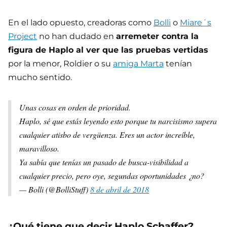
En el lado opuesto, creadoras como
Bolli
o
Miare´s
Project
no han dudado en
arremeter contra la
figura de Haplo al ver que las pruebas vertidas
por la menor, Roldier o su
amiga Marta
tenían
mucho sentido.
Unas cosas en orden de prioridad.
Haplo, sé que estás leyendo esto porque tu narcisismo supera
cualquier atisbo de vergüenza. Eres un actor increíble,
maravilloso.
Ya sabía que tenías un pasado de busca-visibilidad a
cualquier precio, pero oye, segundas oportunidades ¿no?
— Bolli (@BolliStuff)
8 de abril de 2018
¿Qué tiene que decir Haplo Schaffer?