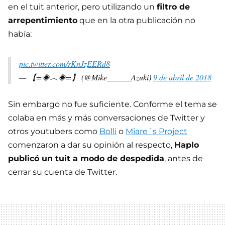
en el tuit anterior, pero utilizando un
filtro de
arrepentimiento
que en la otra publicación no
había:
pic.twitter.com/rKnJzEERd8
— 【=◈︿◈=】 (@Mike______Azuki)
9 de abril de 2018
Sin embargo no fue suficiente. Conforme el tema se
colaba en más y más conversaciones de Twitter y
otros youtubers como
Bolli
o
Miare´s Project
comenzaron a dar su opinión al respecto,
Haplo
publicó un tuit a modo de despedida
, antes de
cerrar su cuenta de Twitter.