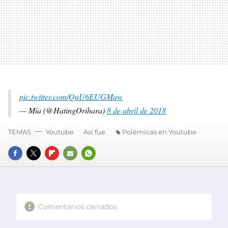
pic.twitter.com/QuU6EUGMqw
— Mía (@HatingOrihara)
8 de abril de 2018
TEMAS
Youtube
Así fue
Polémicas en Youtube
FACEBOOK
TWITTER
FLIPBOARD
E-
WHATSAPP
MAIL
Comentarios cerrados