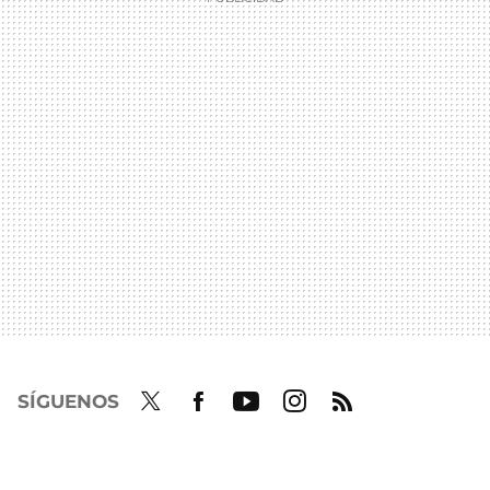
SÍGUENOS
Twit
Fac
Yout
Inst
RSS
ter
ebo
ube
agra