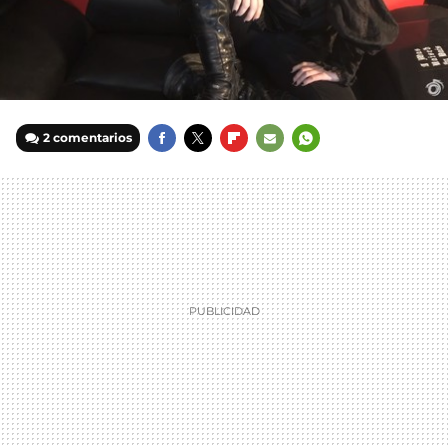
2 comentarios
FACEBOOK
TWITTER
FLIPBOARD
E-
WHATSAPP
MAIL