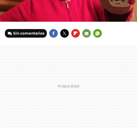
Sin comentarios
FACEBOOK
TWITTER
FLIPBOARD
E-
WHATSAPP
MAIL