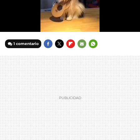
1 comentario
FACEBOOK
TWITTER
FLIPBOARD
E-
WHATSAPP
MAIL