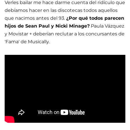
Verles bailar me hace darme cuenta del ridículo que
debíamos hacer en las discotecas todos aquellos
que nacimos antes del 93.
¿Por qué todos parecen
hijos de Sean Paul y Nicki Minage?
Paula Vázquez
y Movistar + deberían reclutar a los concursantes de
'Fama' de Musically.