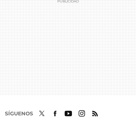
SÍGUENOS
Twit
Fac
Yout
Inst
RSS
ter
ebo
ube
agra