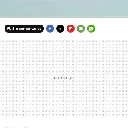
Sin comentarios
FACEBOOK
TWITTER
FLIPBOARD
E-
WHATSAPP
MAIL