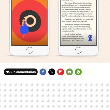
Sin comentarios
FACEBOOK
TWITTER
FLIPBOARD
E-
WHATSAPP
MAIL