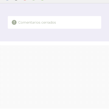
FACEBOOK
TWITTER
FLIPBOARD
E-
WHATSAPP
MAIL
Comentarios cerrados