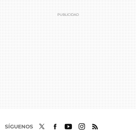
SÍGUENOS
Twit
Fac
Yout
Inst
RSS