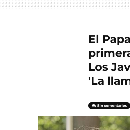
El Papa
primera
Los Ja
'La lla
Sin comentarios