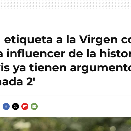
 etiqueta a la Virgen 
 influencer de la histor
vis ya tienen argument
mada 2'
FACEBOOK
TWITTER
FLIPBOARD
E-
MAIL