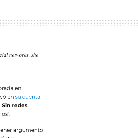
cial networks, she
brada en
icó en
su cuenta
.
Sin redes
ios".
n tener argumento