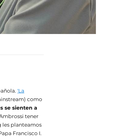
pañola.
'La
mainstream) como
s se sienten a
y Ambrossi tener
g les planteamos
apa Francisco I.