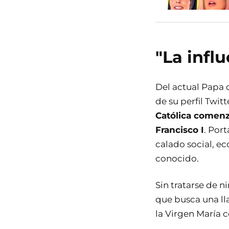
"La infl
Del actual Papa 
de su perfil Twit
Católica comenz
Francisco I
. Por
calado social, e
conocido.
Sin tratarse de n
que busca una ll
la Virgen María c