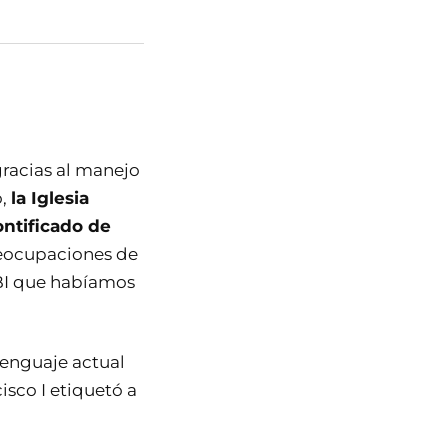
gracias al manejo
o,
la Iglesia
ntificado de
preocupaciones de
TBI que habíamos
lenguaje actual
sco I etiquetó a