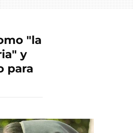
como "la
ia" y
o para