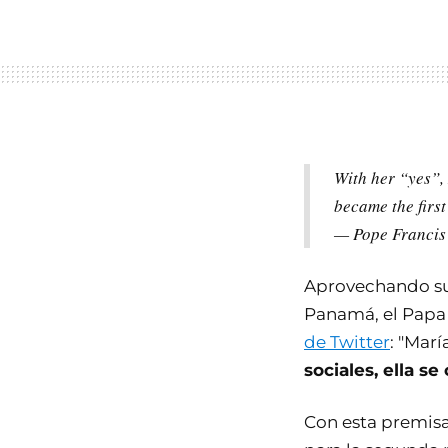
With her “yes”,
became the firs
— Pope Francis
Aprovechando su 
Panamá, el Papa
de Twitter
: "Marí
sociales, ella se
Con esta premisa