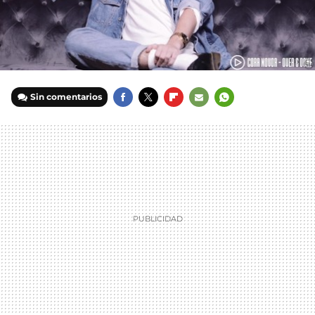
Sin comentarios
FACEBOOK
TWITTER
FLIPBOARD
E-
WHATSAPP
MAIL