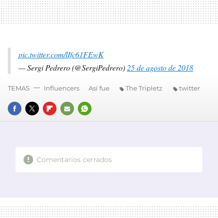
pic.twitter.com/lIfc61FEwK
— Sergi Pedrero (@SergiPedrero)
25 de agosto de 2018
TEMAS
Influencers
Así fue
The Tripletz
twitter
FACEBOOK
TWITTER
FLIPBOARD
E-
WHATSAPP
MAIL
Comentarios cerrados