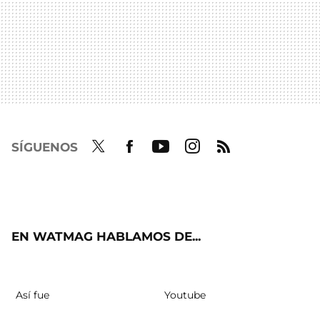
SÍGUENOS
Twit
Fac
Yout
Inst
RSS
ter
ebo
ube
agra
ok
m
EN WATMAG HABLAMOS DE...
Así fue
Youtube