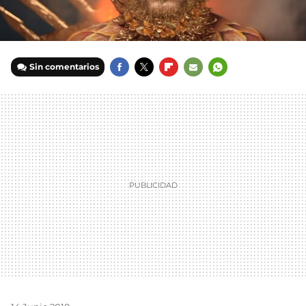
Sin comentarios
FACEBOOK
TWITTER
FLIPBOARD
E-
WHATSAPP
MAIL