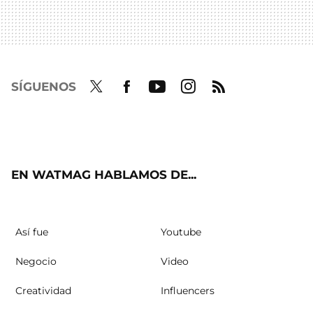
SÍGUENOS
Twit
Fac
Yout
Inst
RSS
ter
ebo
ube
agra
ok
m
EN WATMAG HABLAMOS DE...
Así fue
Youtube
Negocio
Video
Creatividad
Influencers