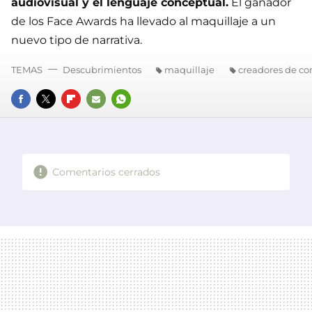
audiovisual y el lenguaje conceptual.
El ganador
de los Face Awards ha llevado al maquillaje a un
nuevo tipo de narrativa.
TEMAS
Descubrimientos
maquillaje
creadores de co
FACEBOOK
TWITTER
FLIPBOARD
E-
WHATSAPP
MAIL
Comentarios cerrados