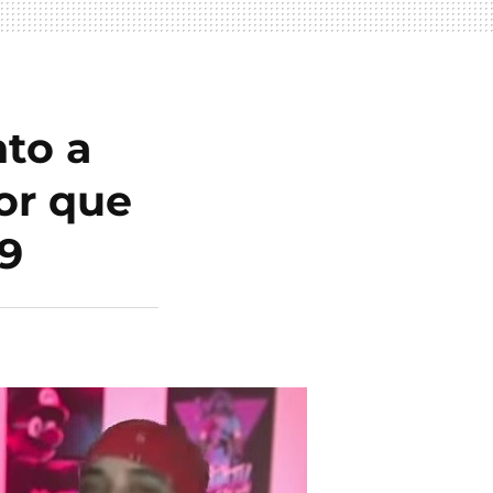
nto a
or que
19