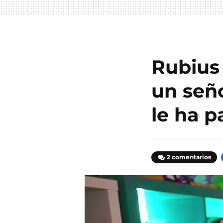
Rubius 
un seño
le ha p
2 comentarios