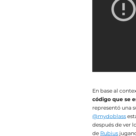
En base al contex
código que se e
representó una s
@mydoblass
est
después de ver l
de
Rubius
jugand