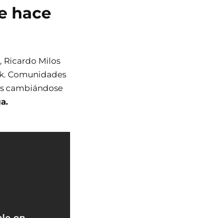
le hace
, Ricardo Milos
ok. Comunidades
tos cambiándose
a.