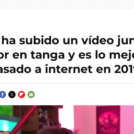
ha subido un vídeo ju
r en tanga y es lo mej
asado a internet en 20
FACEBOOK
TWITTER
FLIPBOARD
E-
MAIL