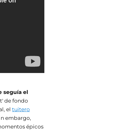
 seguía el
at' de fondo
l, el
tuitero
Sin embargo,
o momentos épicos