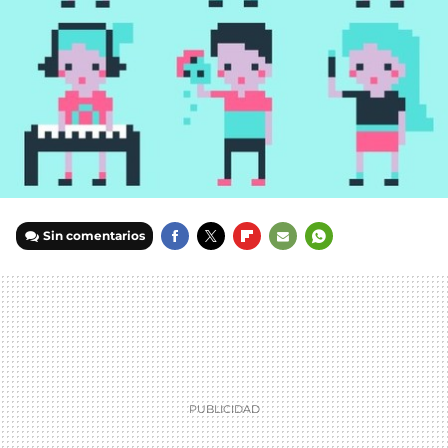
Sin comentarios
FACEBOOK
TWITTER
FLIPBOARD
E-
WHATSAPP
MAIL