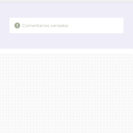
FACEBOOK
TWITTER
FLIPBOARD
E-
WHATSAPP
MAIL
Comentarios cerrados