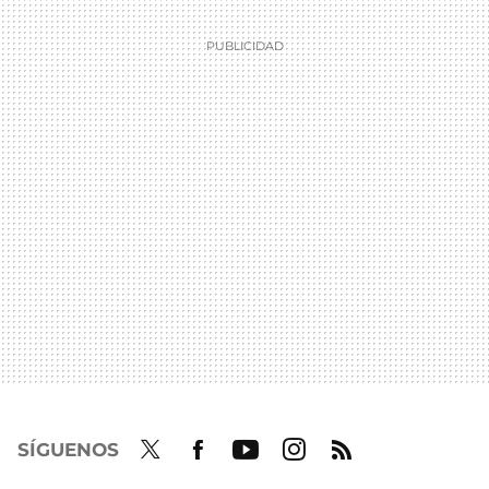
SÍGUENOS
Twit
Fac
Yout
Inst
RSS