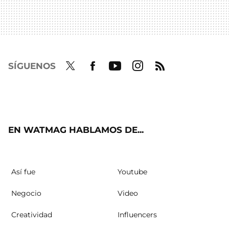
SÍGUENOS
Twit
Fac
Yout
Inst
RSS
ter
ebo
ube
agra
ok
m
EN WATMAG HABLAMOS DE...
Así fue
Youtube
Negocio
Video
Creatividad
Influencers