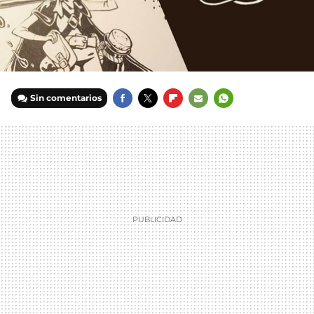
Sin comentarios
FACEBOOK
TWITTER
FLIPBOARD
E-
WHATSAPP
MAIL