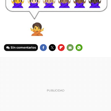
Sin comentarios
FACEBOOK
TWITTER
FLIPBOARD
E-
WHATSAPP
MAIL