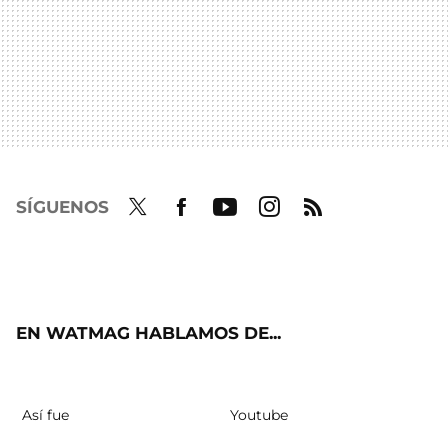
SÍGUENOS
Twit
Fac
Yout
Inst
RSS
ter
ebo
ube
agra
ok
m
EN WATMAG HABLAMOS DE...
Así fue
Youtube