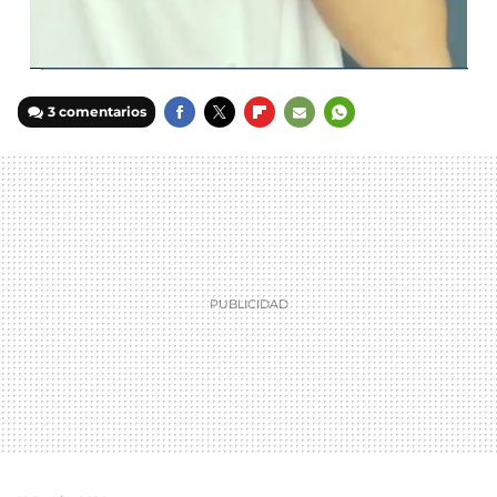
3 comentarios
FACEBOOK
TWITTER
FLIPBOARD
E-
WHATSAPP
MAIL