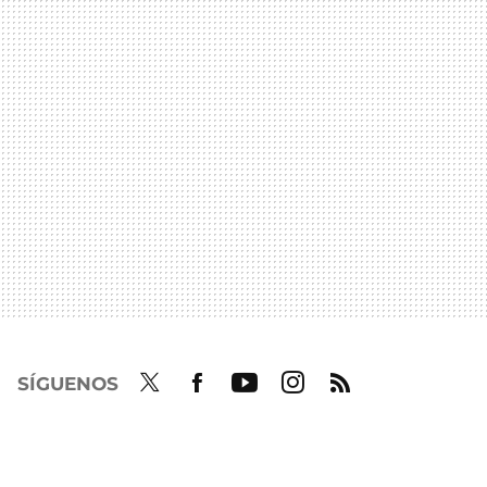
SÍGUENOS
Twit
Fac
Yout
Inst
RSS
ter
ebo
ube
agra
ok
m