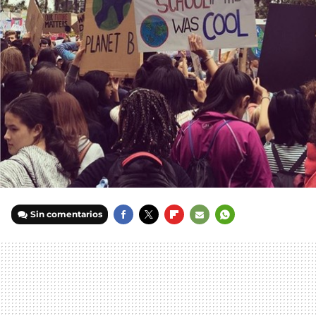
Sin comentarios
FACEBOOK
TWITTER
FLIPBOARD
E-
WHATSAPP
MAIL