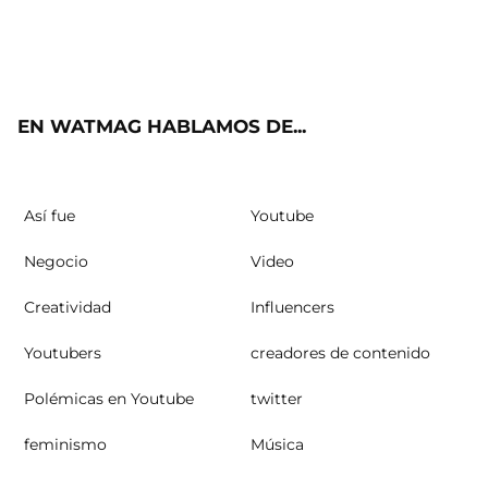
Twit
Fac
Yout
Inst
RSS
ter
ebo
ube
agra
ok
m
EN WATMAG HABLAMOS DE...
Así fue
Youtube
Negocio
Video
Creatividad
Influencers
Youtubers
creadores de contenido
Polémicas en Youtube
twitter
feminismo
Música