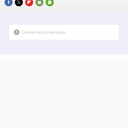
FACEBOOK
TWITTER
FLIPBOARD
E-
WHATSAPP
MAIL
Comentarios cerrados