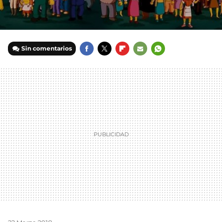
Sin comentarios
FACEBOOK
TWITTER
FLIPBOARD
E-
WHATSAPP
MAIL