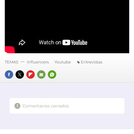
TEMAS
Influencers
Youtube
Entrevistas
FACEBOOK
TWITTER
FLIPBOARD
E-
WHATSAPP
MAIL
Comentarios cerrados