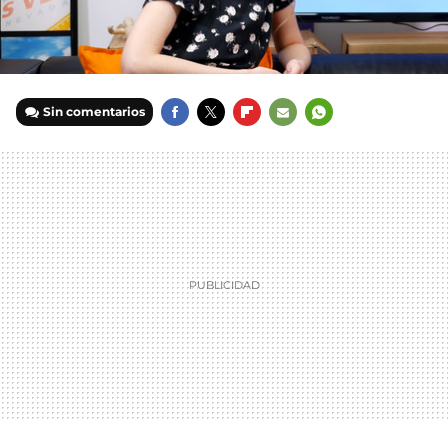
Sin comentarios
FACEBOOK
TWITTER
FLIPBOARD
E-
WHATSAPP
MAIL