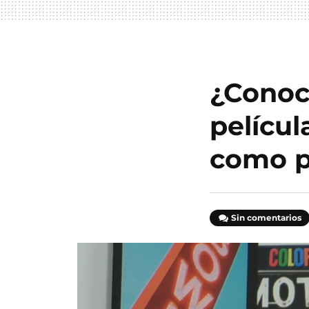
¿Conoc
pelícu
como p
Sin comentarios