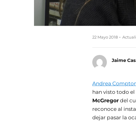
22 Mayo 2018
Actuali
Jaime Cas
Andrea Compto
han visto todo el
McGregor
del cu
reconoce al inst
dejar pasar la oca