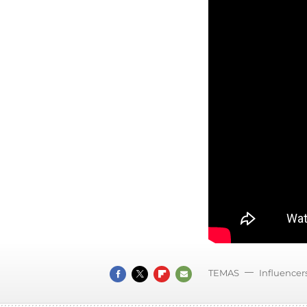
TEMAS
Influencer
FACEBOOK
TWITTER
FLIPBOARD
E-
MAIL