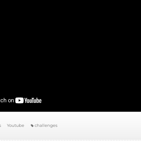
s
Youtube
challenges