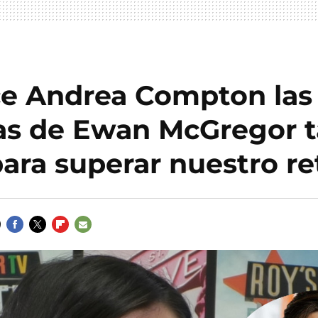
e Andrea Compton las
las de Ewan McGregor t
ara superar nuestro re
FACEBOOK
TWITTER
FLIPBOARD
E-
MAIL