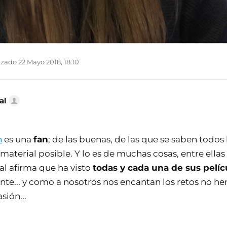
zado 22 Mayo 2018, 18:10
al
n
es una
fan
; de las buenas, de las que se saben todos l
 material posible. Y lo es de muchas cosas, entre ellas
al afirma que ha visto
todas y cada una de sus pelíc
ante... y como a nosotros nos encantan los retos no 
sión...