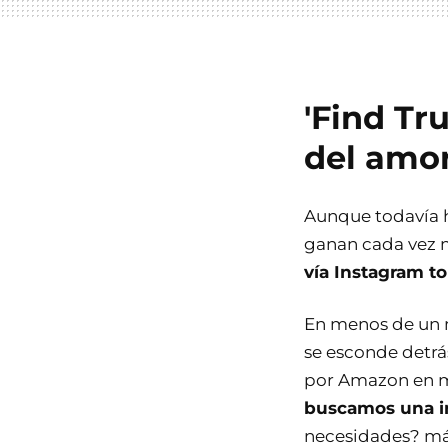
'Find Tr
del amor
Aunque todavía h
ganan cada vez m
vía Instagram to
En menos de un m
se esconde detrá
por Amazon en me
buscamos una in
necesidades? má