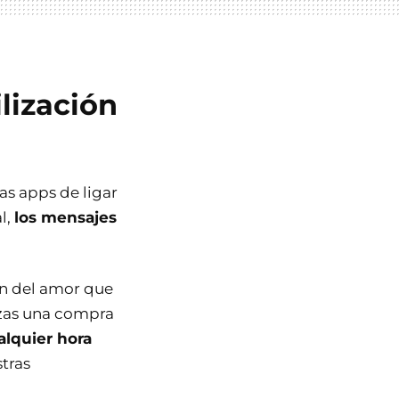
lización
as apps de ligar
l,
los mensajes
ón del amor que
izas una compra
lquier hora
tras