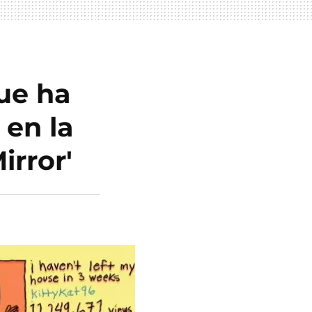
que ha
 en la
irror'