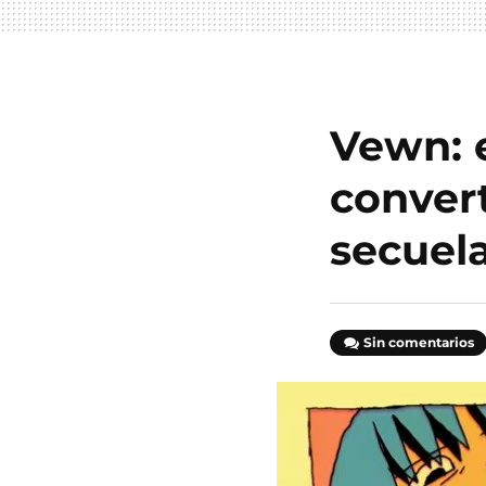
Vewn: e
convert
secuela
Sin comentarios