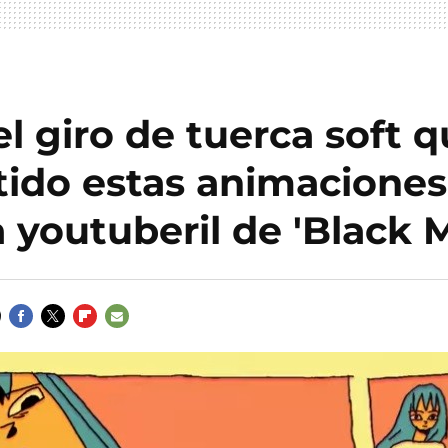
l giro de tuerca soft 
ido estas animaciones
 youtuberil de 'Black M
FACEBOOK
TWITTER
FLIPBOARD
E-
MAIL